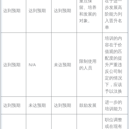
重点保
在于进一
留、培养
步发展高
达到预期
达到预期
达到预期
和发展的
阶能力列
对象。
入晋升名
单
培训的内
容在于价
值观的匹
配度的提
限制使用
达到预期
N/A
未达预期
升严重违
的人员
反公司制
定的情况
下，应该
予以汰换
进一步的
达到预期
未达预期
达到预期
鼓励发展
培训能力
职位调整
或在现有