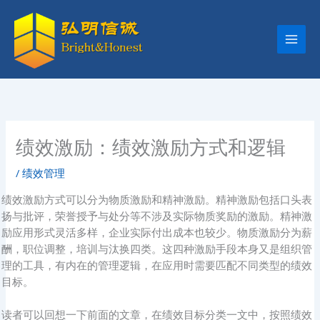
跳
至
内
容
绩效激励：绩效激励方式和逻辑
/
绩效管理
绩效激励方式可以分为物质激励和精神激励。精神激励包括口头表
扬与批评，荣誉授予与处分等不涉及实际物质奖励的激励。精神激
励应用形式灵活多样，企业实际付出成本也较少。物质激励分为薪
酬，职位调整，培训与汰换四类。这四种激励手段本身又是组织管
理的工具，有内在的管理逻辑，在应用时需要匹配不同类型的绩效
目标。
读者可以回想一下前面的文章，在绩效目标分类一文中，按照绩效