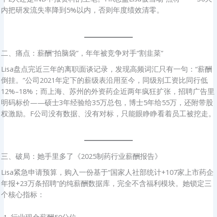
内把研发流失率降到5%以内，否则年度绩效清零。
二、痛点：薪酬“拍脑袋”，年年被竞争对手“割韭菜”
Lisa盘点完近三年的离职面谈记录，发现高频词汇只有一句：“薪酬
倒挂。”公司2021年定下的薪级表沿用至今，同级别工资比同行低
12%–18%；而上海、苏州的外资药企近两年疯狂扩张，招聘广告里
明码标价——硕士3年经验给35万总包，博士5年给55万，还附带股
权激励。F公司没有数据、没有对标，只能眼睁睁看着员工被挖走。
三、破局：她手里多了《2025制药行业薪酬报告》
Lisa紧急申请预算，购入一份基于“国家人社部统计+107家上市药企
年报+23万条招聘”的纯薪酬数据库，完全不含福利模块。她锁定三
个核心指标：
行业现金薪酬50分位