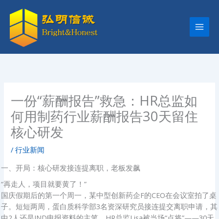
跳
至
内
容
一份“薪酬报告”救急：HR总监如
何用制药行业薪酬报告30天留住
核心研发
/
行业新闻
一、开局：核心研发接连提离职，老板发飙
“再走人，项目就要黄了！”
国庆假期后的第一个周一，某中型创新药企F的CEO在会议室拍了桌
子。短短两周，蛋白质科学部3名资深研究员接连提交离职申请，其
中2人还是IND申报资料的主笔。HR总监Lisa被当场“点将”——30天