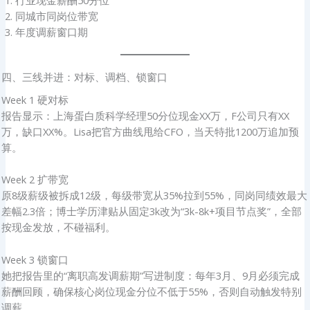
同城市同岗位带宽
年度调薪窗口期
四、三线并进：对标、调档、锁窗口
Week 1 硬对标
报告显示：上海蛋白质科学经理50分位现金XX万，F公司只有XX
万，缺口XX%。Lisa把官方曲线甩给CFO，当天特批1200万追加预
算。
Week 2 扩带宽
原8级薪级被拆成12级，每级带宽从35%拉到55%，同岗同绩效最大
差幅2.3倍；博士学历津贴从固定3k改为“3k-8k+项目节点奖”，全部
按现金发放，不碰福利。
Week 3 锁窗口
她把报告里的“离职高发调薪期”写进制度：每年3月、9月必须完成
薪酬回顾，确保核心岗位现金分位不低于55%，否则自动触发特别
调薪。