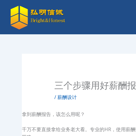
跳
至
内
容
三个步骤用好薪酬报
/
薪酬设计
拿到薪酬报告，该怎么用呢？
千万不要直接拿给业务老大看。专业的HR，使用薪