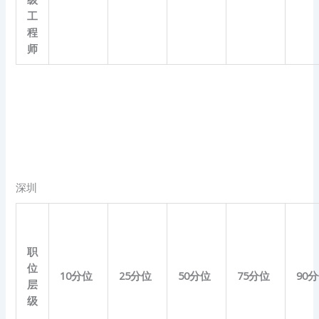
工
程
师
深圳
职
位
10
分位
25
分位
50
分位
75
分位
90
分
层
级