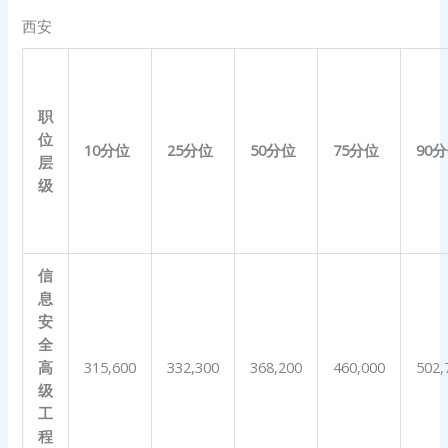
西安
职
位
10
分位
25
分位
50
分位
75
分位
90
分
层
级
信
息
安
全
高
315,600
332,300
368,200
460,000
502,
级
工
程