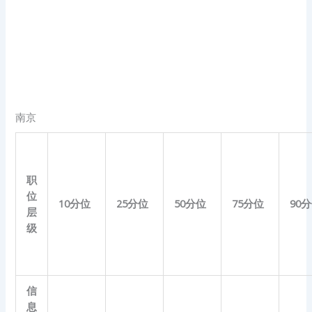
南京
职
位
10
分位
25
分位
50
分位
75
分位
90
分
层
级
信
息