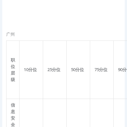
广州
职
位
10
分位
25
分位
50
分位
75
分位
90
分
层
级
信
息
安
全