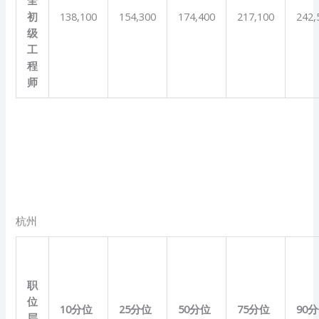
全
初
138,100
154,300
174,400
217,100
242,
级
工
程
师
杭州
职
位
10
分位
25
分位
50
分位
75
分位
90
分
层