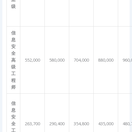
级
信
息
安
全
高
552,000
580,000
704,000
880,000
960,
级
工
程
师
信
息
安
全
263,700
290,400
354,800
435,000
480,
工