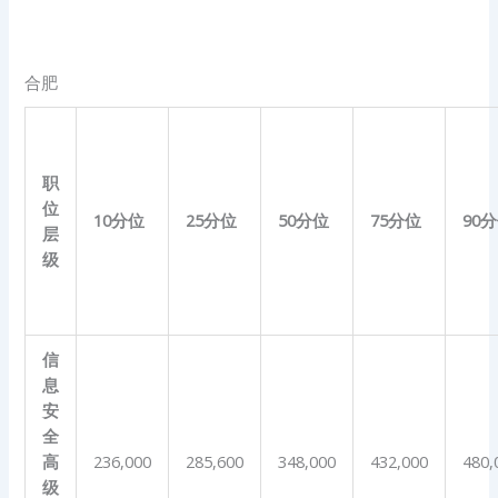
合肥
职
位
10
分位
25
分位
50
分位
75
分位
90
分
层
级
信
息
安
全
高
236,000
285,600
348,000
432,000
480,
级