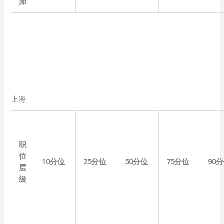
师
上海
职
位
10
分位
25
分位
50
分位
75
分位
90
分
层
级