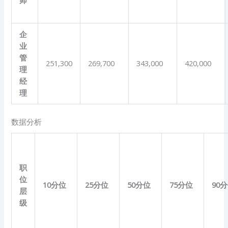
企
业
管
251,300
269,700
343,000
420,000
理
经
理
数据分析
职
位
10
分位
25
分位
50
分位
75
分位
90
分
层
级